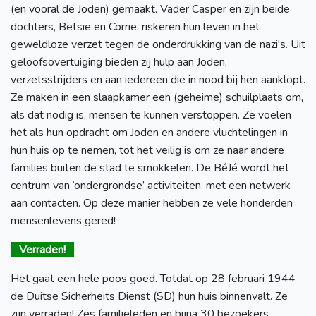
(en vooral de Joden) gemaakt. Vader Casper en zijn beide
dochters, Betsie en Corrie, riskeren hun leven in het
geweldloze verzet tegen de onderdrukking van de nazi's. Uit
geloofsovertuiging bieden zij hulp aan Joden,
verzetsstrijders en aan iedereen die in nood bij hen aanklopt.
Ze maken in een slaapkamer een (geheime) schuilplaats om,
als dat nodig is, mensen te kunnen verstoppen. Ze voelen
het als hun opdracht om Joden en andere vluchtelingen in
hun huis op te nemen, tot het veilig is om ze naar andere
families buiten de stad te smokkelen. De BéJé wordt het
centrum van ‘ondergrondse’ activiteiten, met een netwerk
aan contacten. Op deze manier hebben ze vele honderden
mensenlevens gered!
Verraden!
Het gaat een hele poos goed. Totdat op 28 februari 1944
de Duitse Sicherheits Dienst (SD) hun huis binnenvalt. Ze
zijn verraden! Zes familieleden en bijna 30 bezoekers