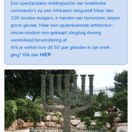
Een spectaculaire reddingsactie van Israëlische
commando's op een Afrikaans vliegveld! Meer dan
100 Joodse reizigers, in handen van terroristen, liepen
groot gevaar. Maar een opzienbarende antiterreur-
missie rondom een gekaapt vliegtuig dwong
wereldwijd bewondering af.
Wil je weten hoe dit 50 jaar geleden in zijn werk
ging? Klik dan
HIER
Previous
Next