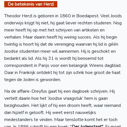
De betekenis van Herzl
Theodor Herzl is geboren in 1860 in Boedapest. Veel Joods
onderwijs krijgt hij niet, hij gaat liever rechten studeren. Nog
meer heeft hij op met het schrijven van artikelen en
verhalen. Maar daarin heeft hij weinig succes. Als hij begin
twintig is hoort hij dat de vereniging waarvan hij lid is géén
Joodse studenten meer wil aannemen. Hij is geschokt en
bedankt als lid. Als hij 31 is wordt hij benoemd tot
correspondent in Parijs voor een belangrijk Weens dagblad.
Daar in Frankrijk ontdekt hij tot zijn schrik hoe groot de haat
tegen de Joden is geworden.
Na de affaire-Dreyfus gaat hij een dagboek schrijven. Hij
vertelt daarin hoe het ‘Joodse vraagstuk’ hem is gaan
bezighouden. Het lijkt of hij een droom heeft, waar niemand
dan hijzelf in gelooft. Hij weet eerst nauwelijks
medestanders te vinden. Maar tenslotte komt het er toch
van. In 1896 schrijft hij een boek: "
Der Judenstaat"
. Er moet,