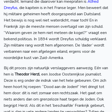
verdacht. Iemand die daarover kan meepraten is
Alfred
Dreyfus
, die kapitein is in het Franse leger. Men beweert dat
hij militaire geheimen heeft doorgespeeld aan Duitsland.
Het bewijs is nog wel niet waterdicht, maar toch! En in
Frankrijk zijn de meeste mensen overtuigd van zijn schuld.
“Waarom geven ze hem niet meteen de kogel?” vraagt een
bekend politicus. In 1894 wordt Dreyfus schuldig verklaard.
Zijn militaire rang wordt hem afgenomen. De ‘dader’ wordt
verbannen naar een afgelegen eiland, ergens voor de
noordelijke kust van Zuid-Amerika.
Bij dit proces zijn natuurlijk verslaggevers aanwezig. Eén van
hen is
Theodor Herzl
, een Joodse Oostenrijkse journalist.
Deze is erg onder de indruk van het hele gebeuren. Om zich
heen hoort hij roepen: “Dood aan de Joden!” Het dringt tot
hem door: dit is niet zomaar een rechtszaak. Het gaat om
niets anders dan om grenzeloze haat tegen de Joden. Ook
begrijpt Herzl: Als dit in het ‘beschaafde’ Frankrijk gebeurt,
wat is dan in vele andere landen te verwachten? Zullen de