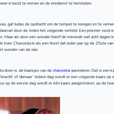
eer in bezit te nemen en de eredienst te herstellen.
was, gaf Judas de opdracht om de tempel te reinigen en te vern
aarvan door de Joden het volgende verteld: Een priester vond ee
en. Maar als door een wonder bleef de menorah wel acht dagen b
lde toen
Chanoeka
in als een feest dat ieder jaar op de 25ste v
t wonder van de olie.
ka
doen is: de kaarsjes van de
chanoekia
aansteken. Dat is een ka
knecht’ of ‘dienaar’. Iedere dag wordt er een volgende kaars o
us op de eerste dag wordt er één kaars aangestoken, op de twe