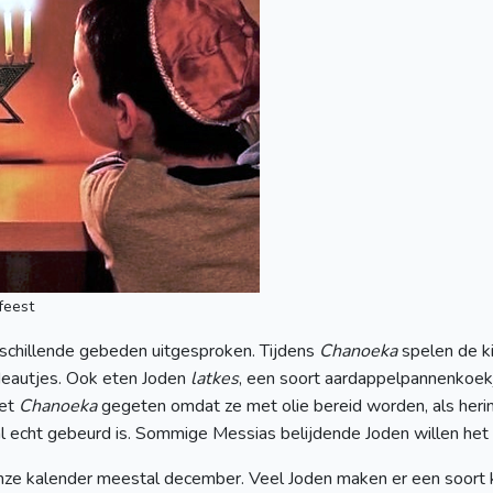
feest
rschillende gebeden uitgesproken. Tijdens
Chanoeka
spelen de k
deautjes. Ook eten Joden
latkes
, een soort aardappelpannenkoek
met
Chanoeka
gegeten omdat ze met olie bereid worden, als herin
al echt gebeurd is. Sommige Messias belijdende Joden willen het f
 onze kalender meestal december. Veel Joden maken er een soort 