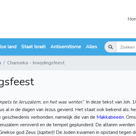
Ho
lse land
Staat Israël
Antisemitisme
Alles
n
Chanoeka - Inwijdingsfeest
gsfeest
mpels te Jeruzalem, en het was winter
.” In deze tekst van Joh.
dus al in de dagen van Jezus gevierd. Het staat ook bekend als: he
e geschiedenis verbonden, namelijk die van de
Makkabeeën
. Oms
eruzalem veroverd en de tempel geplunderd. De altaren werden 
Griekse god Zeus (Jupiter)! De Joden kwamen in opstand tegen d