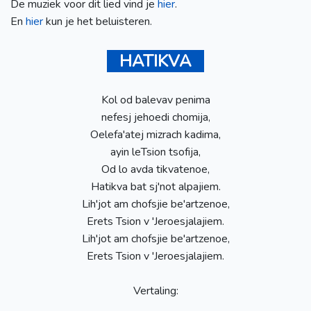
De muziek voor dit lied vind je
hier
.
En
hier
kun je het beluisteren.
HATIKVA
Kol od balevav penima
nefesj jehoedi chomija,
Oelefa'atej mizrach kadima,
ayin leTsion tsofija,
Od lo avda tikvatenoe,
Hatikva bat sj'not alpajiem.
Lih'jot am chofsjie be'artzenoe,
Erets Tsion v 'Jeroesjalajiem.
Lih'jot am chofsjie be'artzenoe,
Erets Tsion v 'Jeroesjalajiem.
Vertaling: