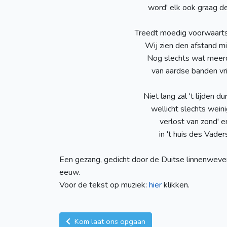
word' elk ook graag de
Treedt moedig voorwaarts, k
Wij zien den afstand min
Nog slechts wat meerde
van aardse banden vri
Niet lang zal 't lijden 
wellicht slechts weini
verlost van zond' e
in 't huis des Vader
Een gezang, gedicht door de Duitse linnenwever
eeuw.
Voor de tekst op muziek:
hier
klikken.
Kom laat ons opgaan