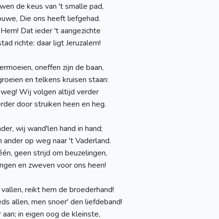
uwen de keus van 't smalle pad,
uwe, Die ons heeft liefgehad.
Hem! Dat ieder 't aangezichte
ad richte: daar ligt Jeruzalem!
rmoeien, oneffen zijn de baan,
roeien en telkens kruisen staan:
 weg! Wij volgen altijd verder
rder door struiken heen en heg.
der, wij wand'len hand in hand;
en ander op weg naar 't Vaderland.
 één, geen strijd om beuzelingen,
ingen en zweven voor ons heen!
 vallen, reikt hem de broederhand!
ds allen, men snoer' den liefdeband!
 aan; in eigen oog de kleinste,