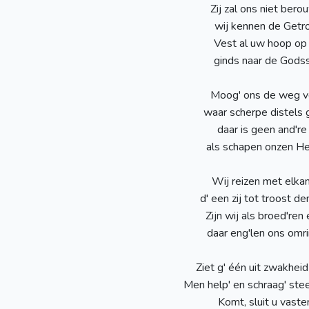
Zij zal ons niet bero
wij kennen de Getro
Vest al uw hoop op 
ginds naar de Godsst
Moog' ons de weg ve
waar scherpe distels g
daar is geen and're
als schapen onzen He
Wij reizen met elkan
d' een zij tot troost d
Zijn wij als broed'ren
daar eng'len ons omr
Ziet g' één uit zwakheid
Men help' en schraag' stee
Komt, sluit u vaster