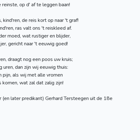
 reinste, op d' af te leggen baan!
ind'ren, de reis kort op naar 't graf!
d'ren, ras valt ons 't reiskleed af.
r moed, wat rustiger en blijder,
jer, gericht naar 't eeuwig goed!
duren, draagt nog een poos uw kruis;
g uren, dan zijn wij eeuwig thuis:
n pijn, als wij met alle vromen
s komen, wat zal dat zalig zijn!
 (en later predikant) Gerhard Tersteegen uit de 18e