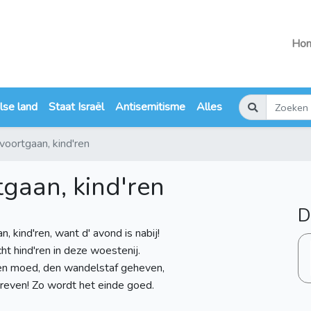
Ho
lse land
Staat Israël
Antisemitisme
Alles
voortgaan, kind'ren
tgaan, kind'ren
D
, kind'ren, want d' avond is nabij!
cht hind'ren in deze woestenij.
en moed, den wandelstaf geheven,
reven! Zo wordt het einde goed.