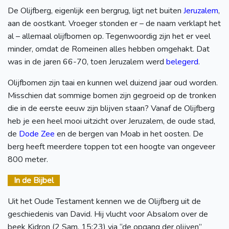
De Olijfberg, eigenlijk een bergrug, ligt net buiten
Jeruzalem
,
aan de oostkant. Vroeger stonden er – de naam verklapt het
al – allemaal olijfbomen op. Tegenwoordig zijn het er veel
minder, omdat de Romeinen alles hebben omgehakt. Dat
was in de jaren 66-70, toen Jeruzalem werd
belegerd
.
Olijfbomen zijn taai en kunnen wel duizend jaar oud worden.
Misschien dat sommige bomen zijn gegroeid op de tronken
die in de eerste eeuw zijn blijven staan? Vanaf de Olijfberg
heb je een heel mooi uitzicht over Jeruzalem, de oude stad,
de
Dode Zee
en de bergen van Moab in het oosten. De
berg heeft meerdere toppen tot een hoogte van ongeveer
800 meter.
In de Bijbel
Uit het Oude Testament kennen we de Olijfberg uit de
geschiedenis van David. Hij vlucht voor Absalom over de
beek Kidron (2 Sam. 15:23) via “de opgang der olijven”