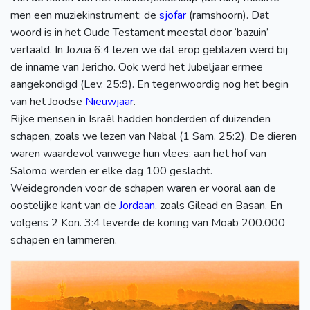
men een muziekinstrument: de
sjofar
(ramshoorn). Dat
woord is in het Oude Testament meestal door ‘bazuin’
vertaald. In Jozua 6:4 lezen we dat erop geblazen werd bij
de inname van Jericho. Ook werd het Jubeljaar ermee
aangekondigd (Lev. 25:9). En tegenwoordig nog het begin
van het Joodse
Nieuwjaar
.
Rijke mensen in Israël hadden honderden of duizenden
schapen, zoals we lezen van Nabal (1 Sam. 25:2). De dieren
waren waardevol vanwege hun vlees: aan het hof van
Salomo werden er elke dag 100 geslacht.
Weidegronden voor de schapen waren er vooral aan de
oostelijke kant van de
Jordaan
, zoals Gilead en Basan. En
volgens 2 Kon. 3:4 leverde de koning van Moab 200.000
schapen en lammeren.