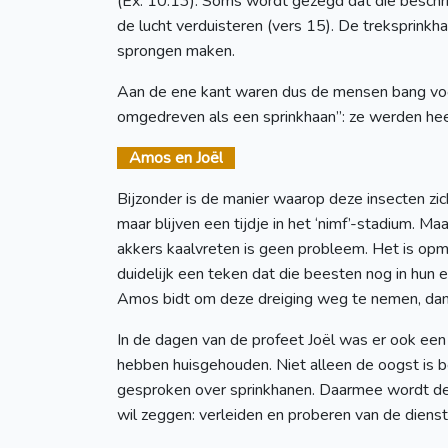
(Ex. 10:13). Soms wordt gezegd dat die beschrij
de lucht verduisteren (vers 15). De treksprinkh
sprongen maken.
Aan de ene kant waren dus de mensen bang voor
omgedreven als een sprinkhaan”: ze werden hee
Amos en Joël
Bijzonder is de manier waarop deze insecten zic
maar blijven een tijdje in het ‘nimf’-stadium. Ma
akkers kaalvreten is geen probleem. Het is opme
duidelijk een teken dat die beesten nog in hun 
Amos bidt om deze dreiging weg te nemen, dan 
In de dagen van de profeet Joël was er ook een 
hebben huisgehouden. Niet alleen de oogst is b
gesproken over sprinkhanen. Daarmee wordt de 
wil zeggen: verleiden en proberen van de diens