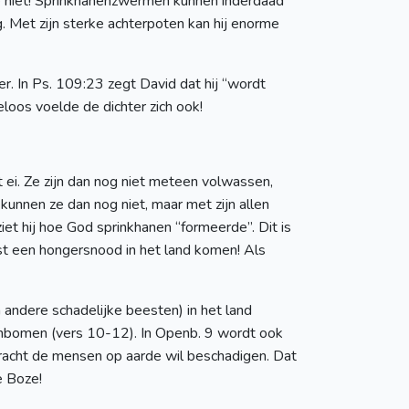
 ze niet! Sprinkhanenzwermen kunnen inderdaad
g. Met zijn sterke achterpoten kan hij enorme
 In Ps. 109:23 zegt David dat hij “wordt
oos voelde de dichter zich ook!
 ei. Ze zijn dan nog niet meteen volwassen,
n kunnen ze dan nog niet, maar met zijn allen
et hij hoe God sprinkhanen “formeerde”. Dit is
ast een hongersnood in het land komen! Als
 andere schadelijke beesten) in het land
genbomen (vers 10-12). In Openb. 9 wordt ook
racht de mensen op aarde wil beschadigen. Dat
e Boze!