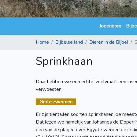
Jodendom
Bijbe
Home
Bijbelse land
Dieren in de Bijbel
S
Sprinkhaan
Daar hebben we een echte ‘veelvraat’: een insec
verwoesten.
Grote zwermen
Er zijn tientallen soorten sprinkhanen; de mees
Dat lezen we namelijk van Johannes de Doper: h
een van de plagen over Egypte werden deze die