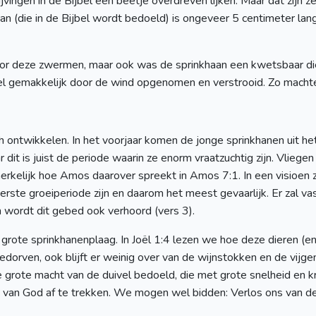
vingen in de Bijbel een beetje overdreven lijken. Maar dat zijn
aan (die in de Bijbel wordt bedoeld) is ongeveer 5 centimeter lan
 deze zwermen, maar ook was de sprinkhaan een kwetsbaar dier.
l gemakkelijk door de wind opgenomen en verstrooid. Zo machtel
h ontwikkelen. In het voorjaar komen de jonge sprinkhanen uit het
ar dit is juist de periode waarin ze enorm vraatzuchtig zijn. Vliege
rkelijk hoe Amos daarover spreekt in Amos 7:1. In een visioen zi
eerste groeiperiode zijn en daarom het meest gevaarlijk. Er zal v
wordt dit gebed ook verhoord (vers 3).
grote sprinkhanenplaag. In Joël 1:4 lezen we hoe deze dieren (en
edorven, ook blijft er weinig over van de wijnstokken en de vij
grote macht van de duivel bedoeld, die met grote snelheid en k
t van God af te trekken. We mogen wel bidden: Verlos ons van d