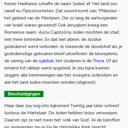
Keizer Hadrianus schafte de naam 'Judea' af. Het land zou
vanaf nu
Palestina
heten. Dat woord komt van: 'Philistea' –
het gebied van de Filistijnen. Die zo lang de aartsvijanden
van Israël waren geweest! Ook Jeruzalem kreeg een
Romeinse naam:
Aelia Capitolina
. Joden mochten de stad
niet meer betreden. En dat niet alleen: de Joodse
godsdienst werd verboden. Je riskeerde de doodstraf als je
godsdienstige gebruiken bleef uitoefenen: de besnijdenis,
de viering van de
sjabbat
, het studeren in de
Thora
. Of als
iemand tot rabbijn werd opgeleid. Je zou bijna kunnen
zeggen: alle herinneringen aan het vroegere Jodendom en
aan het land Judea moesten worden uitgewist.
Beschuldigingen
Maar daar zou nog iets bijkomen! Twintig jaar later schreef
Justinus de Martelaar: De Joden hebben Jezus verworpen.
Daarom zijn ze niet meer het ‘volk van God’. Al de beloften
en zegeningen zijn nu bij de christelijke Kerk terecht