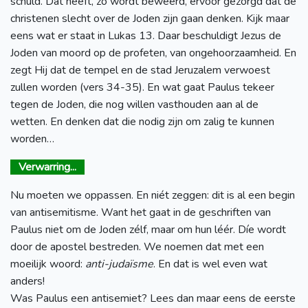
schuld. Dat heeft, zo wordt beweerd, ervoor gezorgd dat de
christenen slecht over de Joden zijn gaan denken. Kijk maar
eens wat er staat in Lukas 13. Daar beschuldigt Jezus de
Joden van moord op de profeten, van ongehoorzaamheid. En
zegt Hij dat de tempel en de stad Jeruzalem verwoest
zullen worden (vers 34-35). En wat gaat Paulus tekeer
tegen de Joden, die nog willen vasthouden aan al de
wetten. En denken dat die nodig zijn om zalig te kunnen
worden…
Verwarring...
Nu moeten we oppassen. En niét zeggen: dit is al een begin
van antisemitisme. Want het gaat in de geschriften van
Paulus niet om de Joden zélf, maar om hun léér. Díe wordt
door de apostel bestreden. We noemen dat met een
moeilijk woord:
anti-judaïsme
. En dat is wel even wat
anders!
Was Paulus een antisemiet? Lees dan maar eens de eerste