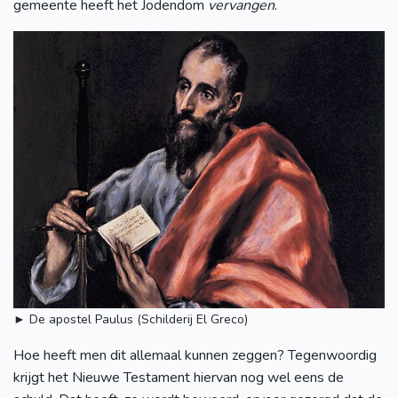
gemeente heeft het Jodendom
vervangen
.
► De apostel Paulus (Schilderij El Greco)
Hoe heeft men dit allemaal kunnen zeggen? Tegenwoordig
krijgt het Nieuwe Testament hiervan nog wel eens de