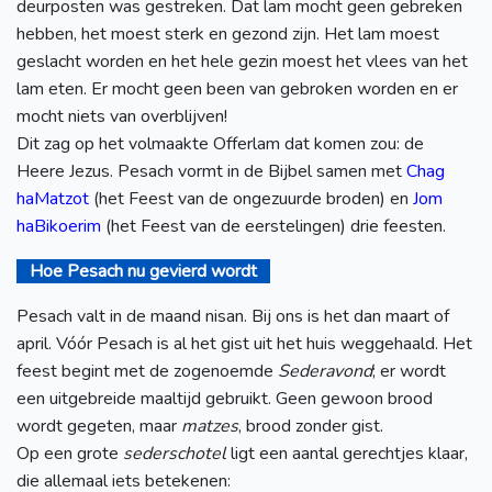
deurposten was gestreken. Dat lam mocht geen gebreken
hebben, het moest sterk en gezond zijn. Het lam moest
geslacht worden en het hele gezin moest het vlees van het
lam eten. Er mocht geen been van gebroken worden en er
mocht niets van overblijven!
Dit zag op het volmaakte Offerlam dat komen zou: de
Heere Jezus. Pesach vormt in de Bijbel samen met
Chag
haMatzot
(het Feest van de ongezuurde broden) en
Jom
haBikoerim
(het Feest van de eerstelingen) drie feesten.
Hoe Pesach nu gevierd wordt
Pesach valt in de maand nisan. Bij ons is het dan maart of
april. Vóór Pesach is al het gist uit het huis weggehaald. Het
feest begint met de zogenoemde
Sederavond
; er wordt
een uitgebreide maaltijd gebruikt. Geen gewoon brood
wordt gegeten, maar
matzes
, brood zonder gist.
Op een grote
sederschotel
ligt een aantal gerechtjes klaar,
die allemaal iets betekenen: