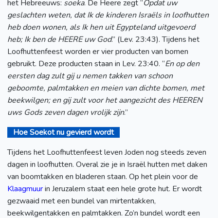
het Hebreeuws:
soeka
. De Heere zegt “
Opdat uw
geslachten weten, dat Ik de kinderen Israëls in loofhutten
heb doen wonen, als Ik hen uit Egypteland uitgevoerd
heb; Ik ben de HEERE uw God
.” (Lev. 23:43). Tijdens het
Loofhuttenfeest worden er vier producten van bomen
gebruikt. Deze producten staan in Lev. 23:40. “
En op den
eersten dag zult gij u nemen takken van schoon
geboomte, palmtakken en meien van dichte bomen, met
beekwilgen; en gij zult voor het aangezicht des HEEREN
uws Gods zeven dagen vrolijk zijn
.”
Hoe Soekot nu gevierd wordt
Tijdens het Loofhuttenfeest leven Joden nog steeds zeven
dagen in loofhutten. Overal zie je in Israël hutten met daken
van boomtakken en bladeren staan. Op het plein voor de
Klaagmuur
in Jeruzalem staat een hele grote hut. Er wordt
gezwaaid met een bundel van mirtentakken,
beekwilgentakken en palmtakken. Zo’n bundel wordt een