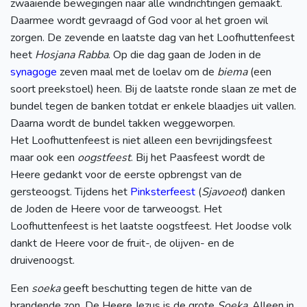
zwaaiende bewegingen naar alle windrichtingen gemaakt.
Daarmee wordt gevraagd of God voor al het groen wil
zorgen. De zevende en laatste dag van het Loofhuttenfeest
heet
Hosjana Rabba
. Op die dag gaan de Joden in de
synagoge
zeven maal met de loelav om de
biema
(een
soort preekstoel) heen. Bij de laatste ronde slaan ze met de
bundel tegen de banken totdat er enkele blaadjes uit vallen.
Daarna wordt de bundel takken weggeworpen.
Het Loofhuttenfeest is niet alleen een bevrijdingsfeest
maar ook een
oogstfeest
. Bij het Paasfeest wordt de
Heere gedankt voor de eerste opbrengst van de
gersteoogst. Tijdens het
Pinksterfeest
(
Sjavoeot
) danken
de Joden de Heere voor de tarweoogst. Het
Loofhuttenfeest is het laatste oogstfeest. Het Joodse volk
dankt de Heere voor de fruit-, de olijven- en de
druivenoogst.
Een
soeka
geeft beschutting tegen de hitte van de
brandende zon. De Heere Jezus is de grote
Soeka
. Alleen in