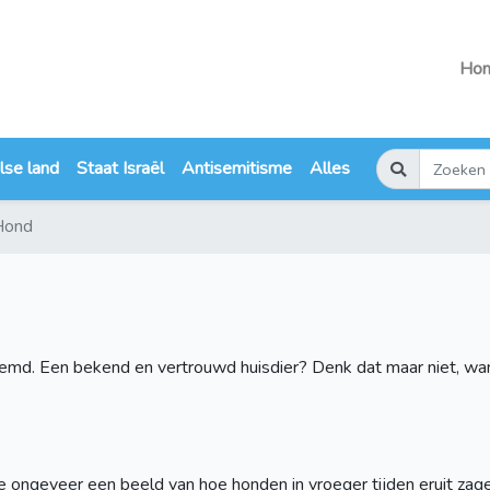
Ho
lse land
Staat Israël
Antisemitisme
Alles
Hond
genoemd. Een bekend en vertrouwd huisdier? Denk dat maar niet, 
e ongeveer een beeld van hoe honden in vroeger tijden eruit zag