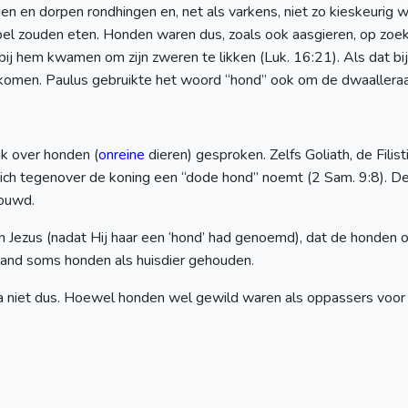
n en dorpen rondhingen en, net als varkens, niet zo kieskeurig war
el zouden eten. Honden waren dus, zoals ook aasgieren, op zoek
ij hem kwamen om zijn zweren te likken (Luk. 16:21). Als dat bij
ekomen. Paulus gebruikte het woord “hond” ook om de dwaalleraars
jk over honden (
onreine
dieren) gesproken. Zelfs Goliath, de Filis
ich tegenover de koning een “dode hond” noemt (2 Sam. 9:8). De 
ouwd.
Jezus (nadat Hij haar een ‘hond’ had genoemd), dat de honden oo
nland soms honden als huisdier gehouden.
a niet dus. Hoewel honden wel gewild waren als oppassers voor 