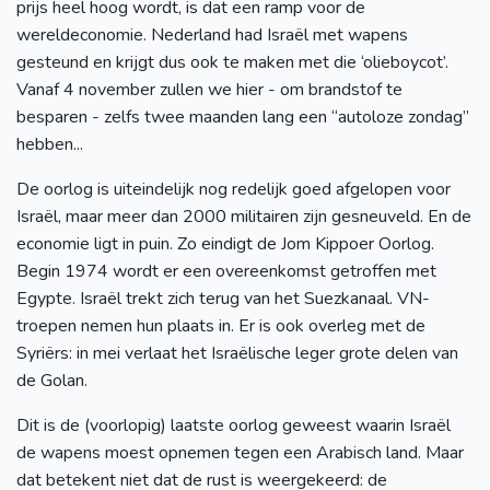
prijs heel hoog wordt, is dat een ramp voor de
wereldeconomie. Nederland had Israël met wapens
gesteund en krijgt dus ook te maken met die ‘olieboycot’.
Vanaf 4 november zullen we hier - om brandstof te
besparen - zelfs twee maanden lang een “autoloze zondag”
hebben...
De oorlog is uiteindelijk nog redelijk goed afgelopen voor
Israël, maar meer dan 2000 militairen zijn gesneuveld. En de
economie ligt in puin. Zo eindigt de Jom Kippoer Oorlog.
Begin 1974 wordt er een overeenkomst getroffen met
Egypte. Israël trekt zich terug van het Suezkanaal. VN-
troepen nemen hun plaats in. Er is ook overleg met de
Syriërs: in mei verlaat het Israëlische leger grote delen van
de Golan.
Dit is de (voorlopig) laatste oorlog geweest waarin Israël
de wapens moest opnemen tegen een Arabisch land. Maar
dat betekent niet dat de rust is weergekeerd: de