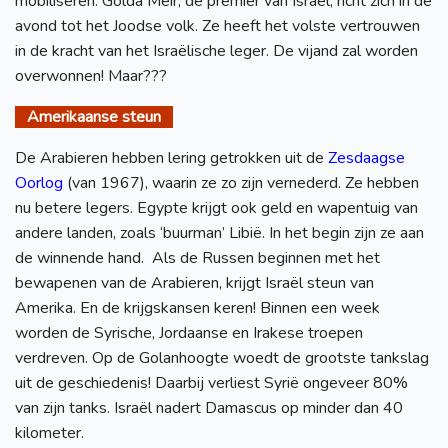
mobiliseren. Golda Meir, de premier van Israël, richt zich in de
avond tot het Joodse volk. Ze heeft het volste vertrouwen
in de kracht van het Israëlische leger. De vijand zal worden
overwonnen! Maar???
Amerikaanse steun
De Arabieren hebben lering getrokken uit de
Zesdaagse
Oorlog
(van 1967), waarin ze zo zijn vernederd. Ze hebben
nu betere legers. Egypte krijgt ook geld en wapentuig van
andere landen, zoals ‘buurman’ Libië. In het begin zijn ze aan
de winnende hand. Als de Russen beginnen met het
bewapenen van de Arabieren, krijgt Israël steun van
Amerika. En de krijgskansen keren! Binnen een week
worden de Syrische, Jordaanse en Irakese troepen
verdreven. Op de Golanhoogte woedt de grootste tankslag
uit de geschiedenis! Daarbij verliest Syrië ongeveer 80%
van zijn tanks. Israël nadert Damascus op minder dan 40
kilometer.