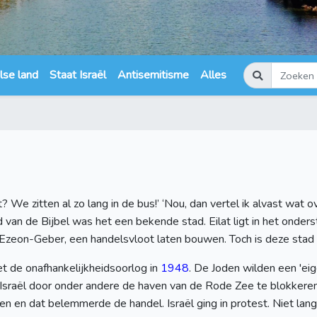
lse land
Staat Israël
Antisemitisme
Alles
? We zitten al zo lang in de bus!’ ‘Nou, dan vertel ik alvast wat ov
d van de Bijbel was het een bekende stad. Eilat ligt in het onderst
ij Ezeon-Geber, een handelsvloot laten bouwen. Toch is deze stad 
et de onafhankelijkheidsoorlog in
1948
. De Joden wilden een 'eig
Israël door onder andere de haven van de Rode Zee te blokkeren. 
ren en dat belemmerde de handel. Israël ging in protest. Niet lan