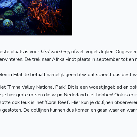
beste plaats is voor
bird watching
ofwel: vogels kijken. Ongeveer
verwinteren. De trek naar Afrika vindt plaats in september tot e
n in Eilat. Je betaalt namelijk geen btw, dat scheelt dus best wa
Het ‘Timna Valley National Park’. Dit is een woestijngebied en oo
je hier grote rotsen die wij in Nederland niet hebben! Ook is er
slotte ook leuk is: het ‘Coral Reef’. Hier kun je dolfijnen obser
t is gesloten. De dolfijnen kunnen dus komen en gaan waar en wan