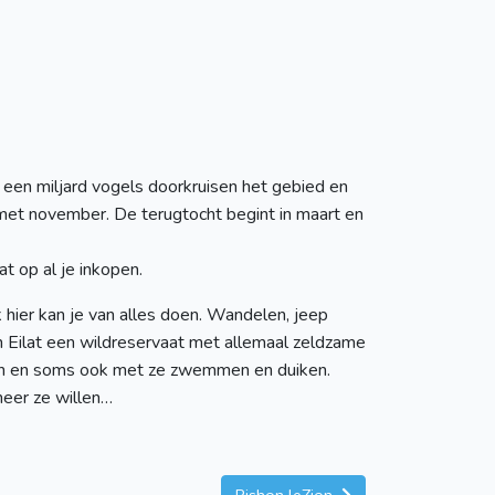
 een miljard vogels doorkruisen het gebied en
n met november. De terugtocht begint in maart en
t op al je inkopen.
k hier kan je van alles doen. Wandelen, jeep
 in Eilat een wildreservaat met allemaal zeldzame
veren en soms ook met ze zwemmen en duiken.
neer ze willen…