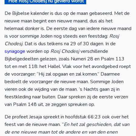
Hoe Rosj Chodesj nu gevierd wordt
De Bijbelse kalender is dus op de maan gebaseerd. Met de
nieuwe maan begint een nieuwe maand, dus als het
helemaal donker is. De eerste dag van iedere nieuwe maand
is voor sommige Joden nog steeds een feestdag:
Rosj
Chodesj
. Dat is dus telkens na 29 of 30 dagen. In de
synagoge
worden op
Rosj Chodesj
verschillende
Bijbelgedeelten gelezen, zoals Numeri 28 en Psalm 113
tot en met 118: het Hallel. Vlak voor het avondgebed roept
de voorzanger: “Hij zal opgaan en zal komen.” Daarmee
bedoelt de voorzanger de nieuwe maan. Sommige Joden
vieren ook de wijding van de maan. ‘s Nachts gaan zij in
feestkleding naar buiten. Daar spreken zij de eerste verzen
van Psalm 148 uit, ze zeggen spreuken op.
De profeet Jesaja spreekt in hoofdstuk 66:23 ook over het
feest van de nieuwe maan. “
En het zal geschieden, dat van
de ene nieuwe maan tot de andere en van den enen