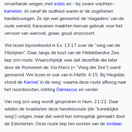
onverharde wegen, met
ezels
en - bij zware vrachten -
kamelen
. Al vanaf de oudheid waren er de zogeheten
handelswegen. Ze zijn wel genoemd: de 'slagaders' van de
oude wereld. Karavanen maakten hiervan gebruik voor het
vervoer van wierook, graan, goud, enzovoort.
We lezen bijvoorbeeld in Ex. 13:17 over de “weg van de
Filistijnen”. Daar, langs de kust van de Middellandse Zee,
liep zo’n route. Waarschijnlijk was dat dezelfde die later
door de Romeinen de
Via Maris
(= “Weg der Zee”) werd
genoemd. We lezen er ook van in Matth. 4:15. Bij Megiddo
stond de
Karmel
‘in de weg’, waarna deze route afboog naar
het noordoosten, richting
Damascus
en verder.
Van nog zo’n weg wordt gesproken in Num. 21:22. Daar
wilden de Israëlieten deze handelsroute (de “koninklijke
weg”) volgen, maar dat werd hun onmogelijk gemaakt door
de Edomieten. Deze route liep ten oosten van de
Jordaan
.