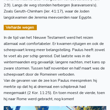
2:9). Langs de weg stonden herbergen (karavansera’s).
Zoals Geruth-Chimham (Jer. 41:17), waar de Joden
langskwamen die Jeremia meevoerden naar Egypte.
Verharde wegen
In de tijd van het Nieuwe Testament werd het reizen
allemaal wat comfortabeler. Er kwamen rijtuigen en ook de
scheepvaart kreeg meer belangstelling. Paulus heeft zowel
te voet als per schip gereisd. Dat laatste was in de
wintermaanden erg gevaarlijk: langere nachten, met kans op
zware stormen. Tussen half november en half maart was de
scheepvaart door de Romeinen verboden.
Van de gevaren van de zee kon Paulus meespreken: hij
merkte op dat hij al driemaal een schipbreuk had
meegemaakt (2 Kor. 11:25). En toen moest de vierde, toen
hij naar Rome werd gebracht, nog komen!