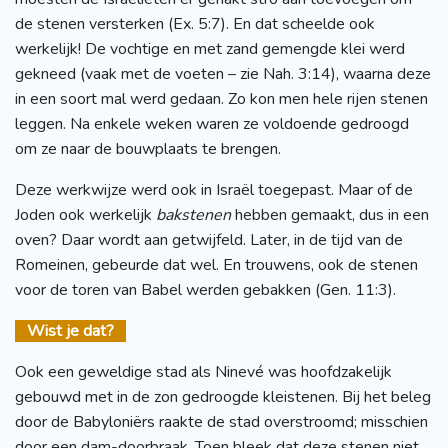
de stenen versterken (Ex. 5:7). En dat scheelde ook
werkelijk! De vochtige en met zand gemengde klei werd
gekneed (vaak met de voeten – zie Nah. 3:14), waarna deze
in een soort mal werd gedaan. Zo kon men hele rijen stenen
leggen. Na enkele weken waren ze voldoende gedroogd
om ze naar de bouwplaats te brengen.
Deze werkwijze werd ook in Israël toegepast. Maar of de
Joden ook werkelijk
bakstenen
hebben gemaakt, dus in een
oven? Daar wordt aan getwijfeld. Later, in de tijd van de
Romeinen, gebeurde dat wel. En trouwens, ook de stenen
voor de toren van Babel werden gebakken (Gen. 11:3).
Wist je dat?
Ook een geweldige stad als Ninevé was hoofdzakelijk
gebouwd met in de zon gedroogde kleistenen. Bij het beleg
door de Babyloniërs raakte de stad overstroomd; misschien
door een dam-doorbraak. Toen bleek dat deze stenen niet