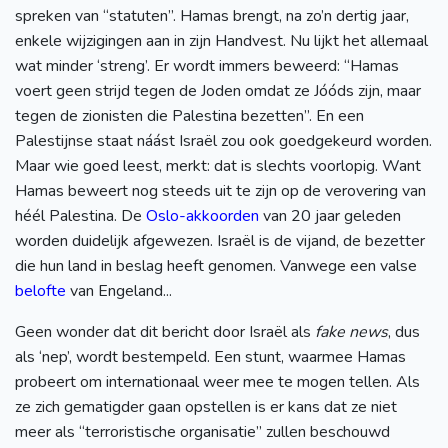
spreken van “statuten”. Hamas brengt, na zo’n dertig jaar,
enkele wijzigingen aan in zijn Handvest. Nu lijkt het allemaal
wat minder ‘streng’. Er wordt immers beweerd: “Hamas
voert geen strijd tegen de Joden omdat ze Jóóds zijn, maar
tegen de zionisten die Palestina bezetten”. En een
Palestijnse staat náást Israël zou ook goedgekeurd worden.
Maar wie goed leest, merkt: dat is slechts voorlopig. Want
Hamas beweert nog steeds uit te zijn op de verovering van
héél Palestina. De
Oslo-akkoorden
van 20 jaar geleden
worden duidelijk afgewezen. Israël is de vijand, de bezetter
die hun land in beslag heeft genomen. Vanwege een valse
belofte
van Engeland...
Geen wonder dat dit bericht door Israël als
fake news
, dus
als ‘nep’, wordt bestempeld. Een stunt, waarmee Hamas
probeert om internationaal weer mee te mogen tellen. Als
ze zich gematigder gaan opstellen is er kans dat ze niet
meer als “terroristische organisatie” zullen beschouwd