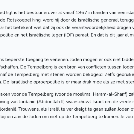
 ligt is het bestuur erover al vanaf 1967 in handen van een isla
n de Rotskoepel hing, werd hij door de Israëlische generaal ter
ar het betekent wel dat zij ook de verantwoordelijkheid dragen
 politie en het Israëlische leger (IDF) paraat. En dat is dit jaar a
ms beperkte toegang te verlenen. Joden mogen er ook niet bidden
en afschaffen. De Tempelberg is een bron van conflicten tussen J
naf de Tempelberg met stenen worden bekogeld. Zelfs gebruiken 
e Israëlische oproerpolitie is er maar druk mee als ze met st
fspraken voor de Tempelberg (voor de moslims: Haram-al-Sharif) 
ning van Jordanië (Abdoellah II) waarschuwt Israël om de vrede n
Jordanië. Trouwens, als Israël te ver dreigt te gaan zullen Joden
bijnen aan de Joden om niet op de Tempelberg te komen. Je zou