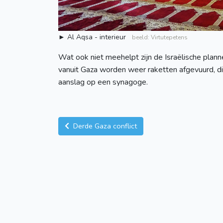
► Al Aqsa - interieur
beeld: Virtutepetens
Wat ook niet meehelpt zijn de Israëlische plan
vanuit Gaza worden weer raketten afgevuurd, die 
aanslag op een synagoge.
Derde Gaza conflict