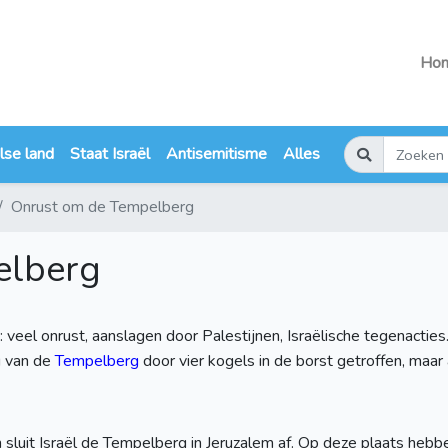
Ho
lse land
Staat Israël
Antisemitisme
Alles
Onrust om de Tempelberg
elberg
s: veel onrust, aanslagen door Palestijnen, Israëlische tegenact
g van de
Tempelberg
door vier kogels in de borst getroffen, maar 
 sluit Israël de Tempelberg in Jeruzalem af. Op deze plaats he