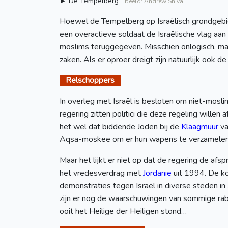
► De Tempelberg
beeld: Andrew Shiva
Hoewel de Tempelberg op Israëlisch grondgebied
een overactieve soldaat de Israëlische vlag aa
moslims teruggegeven. Misschien onlogisch, ma
zaken. Als er oproer dreigt zijn natuurlijk ook de
Relschoppers
In overleg met Israël is besloten om niet-mosli
regering zitten politici die deze regeling will
het wel dat biddende Joden bij de
Klaagmuur
va
Aqsa-moskee om er hun wapens te verzamelen. D
Maar het lijkt er niet op dat de regering de a
het vredesverdrag met
Jordanië
uit 1994. De ko
demonstraties tegen Israël in diverse steden in 
zijn er nog de waarschuwingen van sommige rab
ooit het Heilige der Heiligen stond…